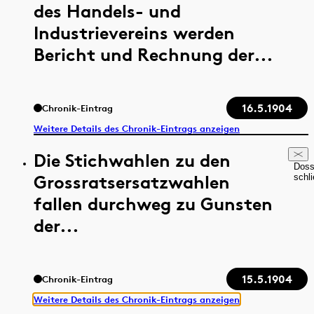
des Handels- und
Industrievereins werden
Bericht und Rechnung der...
16.5.1904
Chronik-Eintrag
Weitere Details des Chronik-Eintrags anzeigen
Die Stichwahlen zu den
Doss
Grossratsersatzwahlen
schl
fallen durchweg zu Gunsten
der...
15.5.1904
Chronik-Eintrag
Weitere Details des Chronik-Eintrags anzeigen