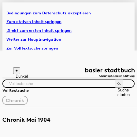
Bedingungen zum Datenschutz akzeptieren
Artikel & Dossiers
Zum aktiven Inhalt springen
Direkt zum ersten Inhalt springen
Chronik
Weiter zur Hauptnavigation
Zur Volltextsuche springen
Zur Fusszeile springen
Dunkel
Suche
Volltextsuche
starten
gewählter
Chronik
Filter
Suchanleitung
Quelle
Zeitraum
Chronik Mai 1904