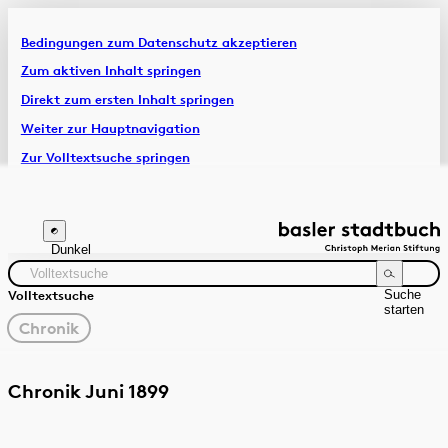
Bedingungen zum Datenschutz akzeptieren
Artikel & Dossiers
Zum aktiven Inhalt springen
Direkt zum ersten Inhalt springen
Chronik
Weiter zur Hauptnavigation
Zur Volltextsuche springen
Zur Fusszeile springen
Dunkel
Suche
Volltextsuche
starten
gewählter
Chronik
Filter
Suchanleitung
Quelle
Zeitraum
Chronik Juni 1899