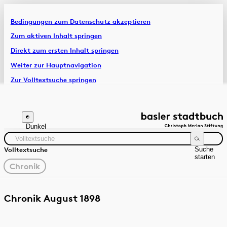
Bedingungen zum Datenschutz akzeptieren
Artikel & Dossiers
Zum aktiven Inhalt springen
Direkt zum ersten Inhalt springen
Chronik
Weiter zur Hauptnavigation
Zur Volltextsuche springen
Zur Fusszeile springen
Dunkel
Suche
Volltextsuche
starten
gewählter
Chronik
Filter
Suchanleitung
Quelle
Zeitraum
Chronik August 1898