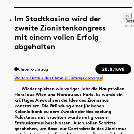
Im Stadtkasino wird der
Doss
zweite Zionistenkongress
schl
mit einem vollen Erfolg
abgehalten
28.8.1898
Chronik-Eintrag
Weitere Details des Chronik-Eintrags anzeigen
…. Wieder spielten wie voriges Jahr die Hauptrollen
Herzl aus Wien und Nordau aus Paris. Es wurde ein
kräftiges Anwachsen der Idee des Zionismus
konstatiert. Die Gründung einer jüdischen
Kolonialbank zu dem Zwecke der Besiedelung
Palästinas mit Israeliten wurde mit grossem
Enthusiasmus beschlossen. Auch sollen Schritte
geschehen, um Basel zur Centralstelle des Zionismus