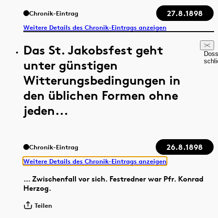
27.8.1898
Chronik-Eintrag
Weitere Details des Chronik-Eintrags anzeigen
Das St. Jakobsfest geht
Doss
unter günstigen
schl
Witterungsbedingungen in
den üblichen Formen ohne
jeden...
26.8.1898
Chronik-Eintrag
Weitere Details des Chronik-Eintrags anzeigen
… Zwischenfall vor sich. Festredner war Pfr. Konrad
Herzog.
Teilen