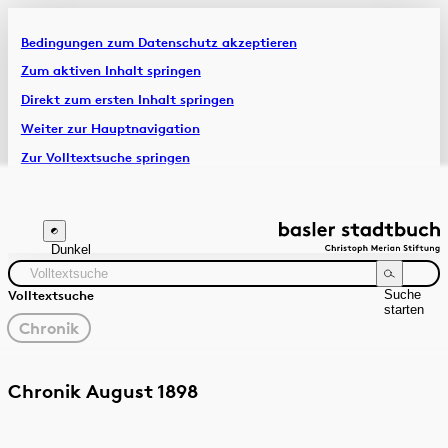
Bedingungen zum Datenschutz akzeptieren
Artikel & Dossiers
Zum aktiven Inhalt springen
Direkt zum ersten Inhalt springen
Chronik
Weiter zur Hauptnavigation
Zur Volltextsuche springen
Zur Fusszeile springen
Dunkel
Suche
Volltextsuche
starten
gewählter
Chronik
Filter
Suchanleitung
Quelle
Zeitraum
Chronik August 1898