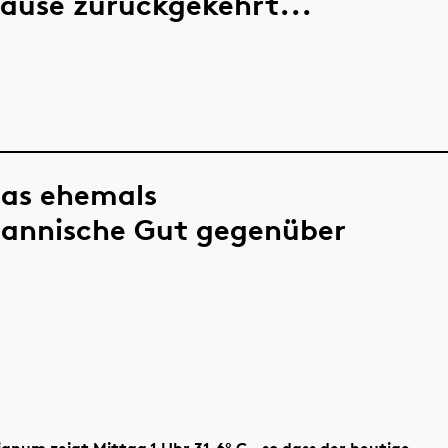
ause zurückgekehrt...
das ehemals
mannische Gut gegenüber
anum zeigt Mittag 1 Uhr 31,6º C., so dass der heutige