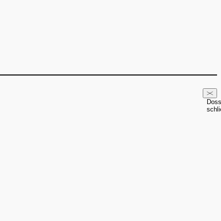
Doss
schl