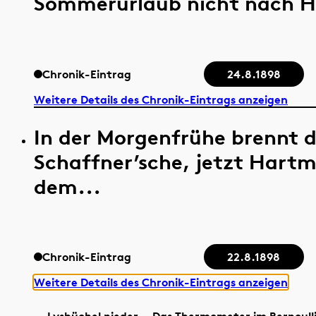
Sommerurlaub nicht nach H
Chronik-Eintrag
24.8.1898
Weitere Details des Chronik-Eintrags anzeigen
In der Morgenfrühe brennt 
Schaffner’sche, jetzt Hart
dem...
Chronik-Eintrag
22.8.1898
Weitere Details des Chronik-Eintrags anzeigen
… Lysbüchel nieder. - Das Thermometer im Bernoulli