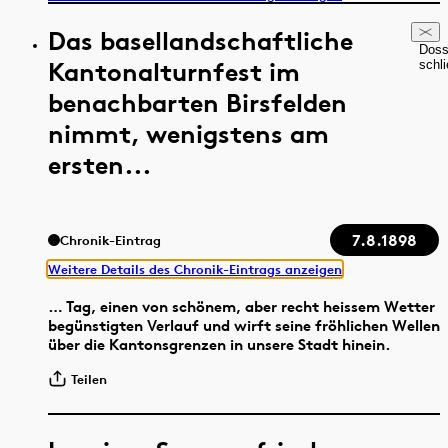
Das basellandschaftliche
Doss
Kantonalturnfest im
schl
benachbarten Birsfelden
nimmt, wenigstens am
ersten...
7.8.1898
Chronik-Eintrag
Weitere Details des Chronik-Eintrags anzeigen
… Tag, einen von schönem, aber recht heissem Wetter
begünstigten Verlauf und wirft seine fröhlichen Wellen
über die Kantonsgrenzen in unsere Stadt hinein.
Teilen