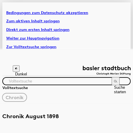
Bedingungen zum Datenschutz akzeptieren
Artikel & Dossiers
Zum aktiven Inhalt springen
Direkt zum ersten Inhalt springen
Chronik
Weiter zur Hauptnavigation
Zur Volltextsuche springen
Zur Fusszeile springen
Dunkel
Suche
Volltextsuche
starten
gewählter
Chronik
Filter
Suchanleitung
Quelle
Zeitraum
Chronik August 1898